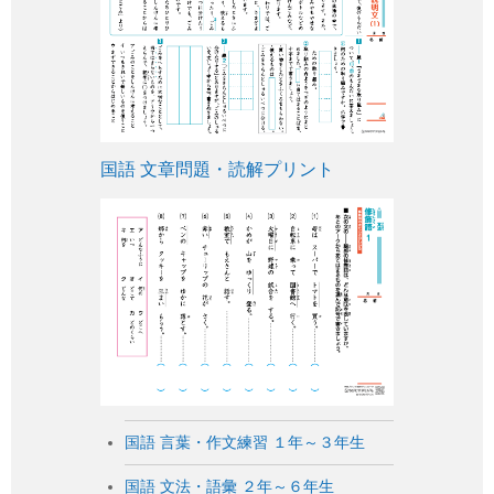
国語 文章問題・読解プリント
国語 言葉・作文練習 １年～３年生
国語 文法・語彙 ２年～６年生