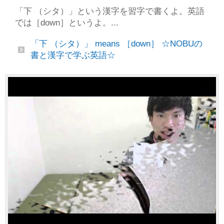
「下 （シタ）」という漢字を習字で書くよ。英語
では［down］というよ。...
「下 （シタ）」 means ［down］ ☆NOBUの
書と漢字で学ぶ英語☆