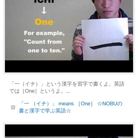
「一（イチ）」という漢字を習字で書くよ。英語
では［One］というよ。...
「一 （イチ）」 means ［One］ ☆NOBUの
書と漢字で学ぶ英語☆