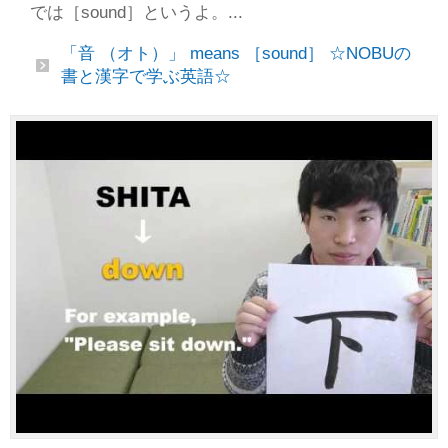
では［sound］というよ。...
「音 （オト）」 means ［sound］ ☆NOBUの
書と漢字で学ぶ英語☆