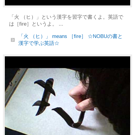
「火 （ヒ）」という漢字を習字で書くよ。英語で
は［fire］というよ。 ...
「火 （ヒ）」 means ［fire］ ☆NOBUの書と
漢字で学ぶ英語☆