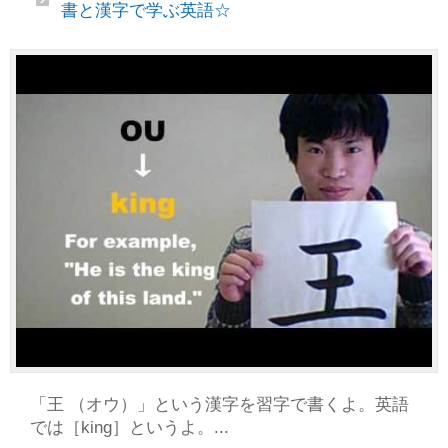
書と漢字で学ぶ英語☆
「王 （オウ）」という漢字を習字で書くよ。英語
では［king］というよ。...