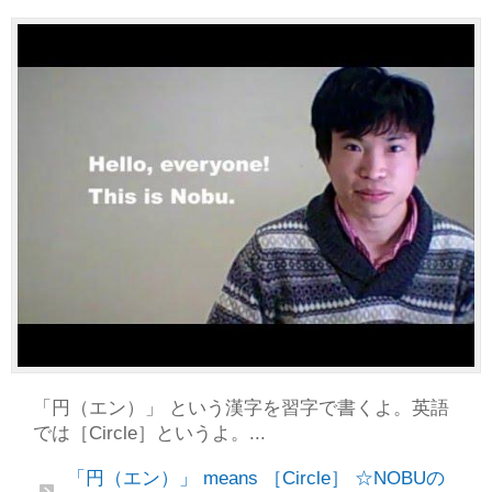
「円（エン）」 という漢字を習字で書くよ。英語
では［Circle］というよ。...
「円（エン）」 means ［Circle］ ☆NOBUの