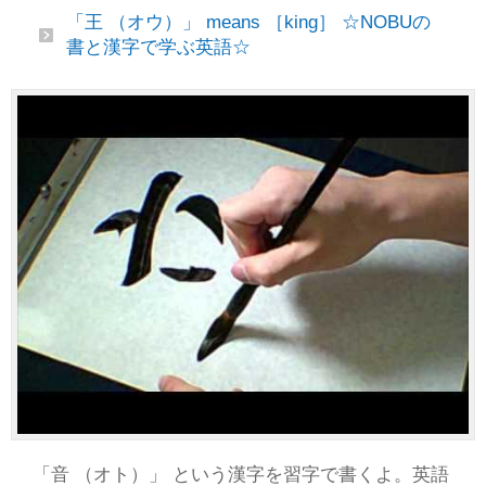
「王 （オウ）」 means ［king］ ☆NOBUの
書と漢字で学ぶ英語☆
「音 （オト）」 という漢字を習字で書くよ。英語