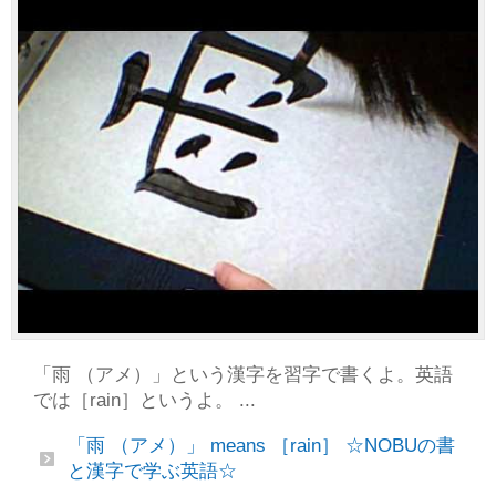
「雨 （アメ）」という漢字を習字で書くよ。英語
では［rain］というよ。 ...
「雨 （アメ）」 means ［rain］ ☆NOBUの書
と漢字で学ぶ英語☆