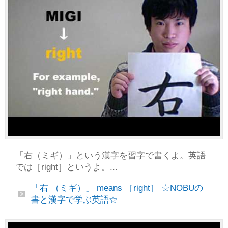
「右（ミギ）」という漢字を習字で書くよ。英語
では［right］というよ。...
「右 （ミギ）」 means ［right］ ☆NOBUの
書と漢字で学ぶ英語☆